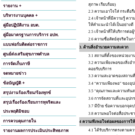
สุภาพ เรียบร้อย)
รายงาน +
2.3 ความเอาใจใส่ กระตือร
บริหารงานบุคคล +
2.4 เจ้าหน้าที่มีความรู้ 
ให้คำแนะนำได้เป็นอย่างดี
คู่มือปฏิบัติงาน อบต.
2.5 เจ้าหน้าที่ให้บริการต่อ
คู่มือมาตรฐานการบริการ อปท.
2.6 ความซื่อสัตย์สุจริตในก
แบบฟอร์มติดต่อราชการ
3. ด้านสิ่งอำนวยความสะดวก
ศูนย์ส่งเสริมสุขภาพตำบล
3.1 สถานที่ตั้งของหน่วยง
3.2 ความเพียงพอของสิ่งอำน
การจัดเก็บภาษี
คอยรับบริการ
จดหมายข่าว
3.3 ความสะอาดของสถานที่
ข้อบัญญัติ +
3.4 “ความเพียงพอ” ของอุปก
3.5 “คุณภาพและความทันสมัย
สรุปงานร้องเรียน/ร้องทุกข์
3.6 การจัดสถานที่และอุปก
สรุปเรื่องร้องเรียนการทุจริตและ
3.7 มีป้าย ข้อความบอกจุดบ
ประพฤติมิชอบ
3.8 ความพอใจต่อสื่อประชาสั
การควบคุมภายใน
4 ความพึงพอใจต่อผลของการให้
4.1 ได้รับบริการตรงตามค
รายงานผลการประเมินประสิทธภาพ