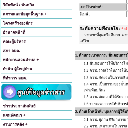
วิสัยทัศน์ / พันธกิจ
เบอร์โทรศัพท์ :
สภาพและข้อมูลพื้นฐาน +
อีเมล์ :
โครงสร้างองค์กร
ระดับความพึงพอใจ /
* ค่
อำนาจหน้าที่
5 = มากที่สุดหรือดีมาก 4 = 
แก้ไข
คณะผู้บริหาร
สภา อบต.
1. ด้านกระบวนการ / ขั้นตอนการ
พนักงานส่วนตำบล +
1.1 ขั้นตอนการให้บริการไม
กำนัน ผู้ใหญ่บ้าน
1.2 ความรวดเร็วในการให้บ
1.3 ความชัดเจนในการอธิบ
ที่ทำการ อบต.
1.4 ความเป็นธรรมของขั้นต
เท่าเทียมกัน)
1.5 ความสะดวกที่ได้รับจา
1.6 ระยะเวลาการให้บริการ
ข่าวประชาสัมพันธ์
2. ด้านเจ้าหน้าที่ / บุคลากรผู้ให้บ
แผนพัฒนา +
2.1 ความสุภาพ กิริยามารยาทข
งานการคลัง +
2.2 ความเหมาะสมในการแต่งก