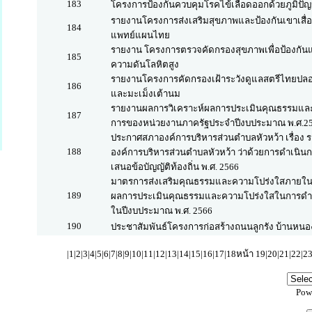
183
โครงการป้องกันควบคุมโรคไข้เลือดออกด้วยภูมิปัญญ
รายงานโครงการส่งเสริมสุขภาพและป้องกันเขาเสื่อม
184
แพทย์แผนไทย
รายงาน โครงการตรวจคัดกรองสุขภาพเพื่อป้องก
185
ความดันโลหิตสูง
รายงานโครงการคัดกรองเฝ้าระวังดูแลสตรีไทยปล
186
และมะเม็งเต้านม
รายงานผลการวิเคราะห์ผลการประเมินคุณธรรมและ
187
การของหน่วยงานภาครัฐประจำปีงบประมาณ พ.ศ.2
ประกาศสภาองค์การบริหารส่วนตำบลหัวหว้า เรื่อง ร
188
องค์การบริหารส่วนตำบลหัวหว้า ว่าด้วยการดำเนิ
เสนอข้อบัญญัติท้องถิ่น พ.ศ. 2566
มาตรการส่งเสริมคุณธรรมและความโปร่งใสภายใน
189
ผลการประเมินคุณธรรมและความโปร่งใสในการดำเ
ในปีงบประมาณ พ.ศ. 2566
190
ประชาสัมพันธ์โครงการก่อสร้างถนนลูกรัง บ้านหนองหู
|
1
|
2
|
3
|
4
|
5
|
6
|
7
|
8
|
9
|
10
|
11
|
12
|
13
|
14
|
15
|
16
|
17
|
18
หน้า 19|
20
|
21
|
22
|
2
Pow