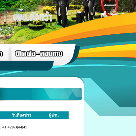
วันที่ลงข่าว
ผู้อ่าน
0
|
41
|
42
|
43
|
44
|
45