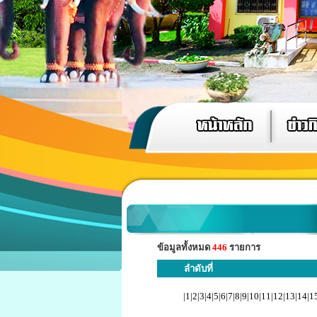
ข้อมูลทั้งหมด
446
รายการ
ลำดับที่
|
1
|
2
|
3
|
4
|
5
|
6
|
7
|
8
|
9
|
10
|
11
|
12
|
13
|
14
|
1