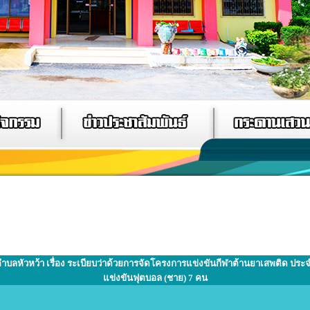
บลหัวหว้า เรื่อง ระเบียบว่าด้วยการจัดโครงการแข่งขันกีฬาต้านยาเสพติด ปร
แข่งขันฟุตบอล (ชาย) 7 คน