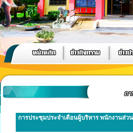
การประชุมประจำเดือนผู้บริหาร พนักงานส่ว