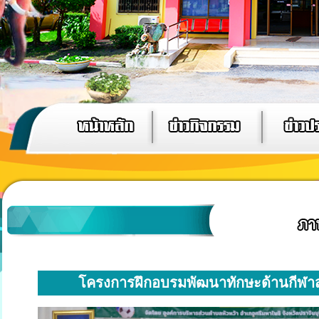
โครงการฝึกอบรมพัฒนาทักษะด้านกีฬา